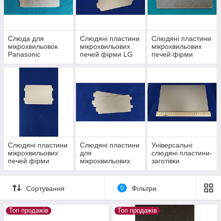
В наявності різні типи слюдяних прокладок
для мікрохвильовок багатьох брендів, а також
заготовки для самостійного вирізання
Слюда для
Слюдяні пластини
Слюдяні пластини
захисних пластин. Відправка замовлень,
мікрохвильовок
мікрохвильових
мікрохвильових
Panasonic
печей фірми LG
печей фірми
16 годин
оформлених до
, в день заявки.
Sansung
Вітрина товарів
Основні причини затребуваності слюди для
мікрохвильовок
Слюдяні пластини
Слюдяні пластини
Універсальні
мікрохвильових
для
слюдяні пластини-
печей фірми
мікрохвильових
заготівки
Daewoo
печей Whirlpool
01
Відновлення працездатності мікрохвильовки,
Сортування
0
Фільтри
ефективний захист від жирових випарів, бризок
від нагрітих продуктів.
Топ продажів
Топ продажів