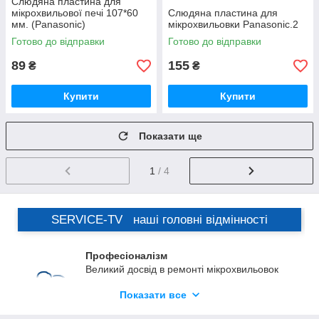
Слюдяна пластина для
мікрохвильової печі 107*60
Слюдяна пластина для
мм. (Panasonic)
мікрохвильовки Panasonic.2
Готово до відправки
Готово до відправки
89
155
₴
₴
Купити
Купити
Показати ще
1
/ 4
SERVICE-TV наші головні відмінності
Професіоналізм
Великий досвід в ремонті мікрохвильовок
дозволяє дати покупцям кваліфіковану
Показати все
пораду по вибору і установці слюди,
вибору супутніх товарів, рекомендації по