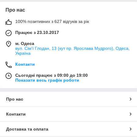
експлуатації, догляду та чищення СВЧ-печі.
Про нас
Впевненість
Можлива порізка слюди за розмірами або
100% позитивних з 627 відгуків за рік
шаблоном, вказаним замовником.
Ретельна упаковка слюдяних пластин
Працює з 23.10.2017
виключає їх поломку під час поштового
пересилання.
м. Одеса
вул. Сім'ї Глодан, 13 (кут пр. Ярослава Мудрого), Одеса,
Оперативность
Україна
Быстро обрабатываем оформленные
заявки и предоставляем обратную связь
Контакти
клиенту. Мы всегда ориентированы на
потребность заказчика.
Сьогодні працює з 09:00 до 19:00
Показати весь графік роботи
Доступность
Работаем без привлечения посредников,
поддерживаем максимально доступные
цены без переплат и скрытых комиссий.
Про нас
Есть возможность обмена или возврата
товара в течение 14 дней.
Контакти
Сделать заказ
Доставка та оплата