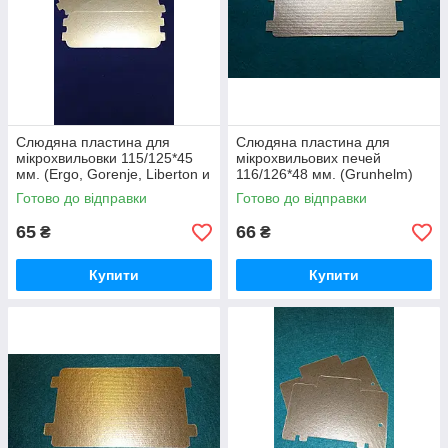
04
ексклюзивних моделях СВЧ-печей пропонуємо
широкий вибір заготовок різних розмірів для
самостійного вирізання.
Перейти в каталог
Слюдяна пластина для
Слюдяна пластина для
мікрохвильовки 115/125*45
мікрохвильових печей
мм. (Ergo, Gorenje, Liberton и
116/126*48 мм. (Grunhelm)
др.)
Готово до відправки
Готово до відправки
65
66
₴
₴
Купити
Купити