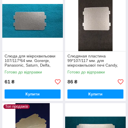
02
Нова слюдяная пластина покращує естетичний
вигляд робочої камери мікрохвильовки,
підвищує ККД печі.
Слюда для мікрохвильовки
Слюдяная пластина
107/117*64 мм. Gorenje,
99*107/117 мм. для
Panasonic, Saturn, Delfa,
мікрохвильової печі Candy,
Zelmer, Elenberg и др.
Midea, Digital і ін.
Для кожного виду слюдяних пластин на сайті
03
Готово до відправки
Готово до відправки
наведені фотографії і креслення з точними
61
86
розмірами — це виключає помилки при
₴
₴
самостійному виборі слюди.
Купити
Купити
Топ продажів
У разі необхідності заміни слюди в рідкісних і