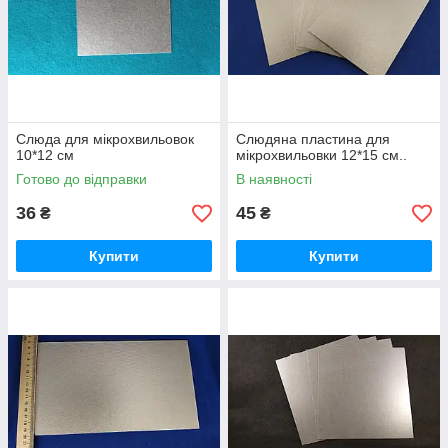
Слюда для мікрохвильовок
Слюдяна пластина для
10*12 см
мікрохвильовки 12*15 см..
Готово до відправки
В наявності
36
45
₴
₴
Купити
Купити