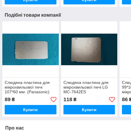
Подібні товари компанії
Слюдяна пластина для
Слюдяна пластина для
Слю
мікрохвильової печі
мікрохвильової печі LG
99*1
107*60 мм. (Panasonic)
MC-7642ES
мікр
Candy
89
118
86
₴
₴
Купити
Купити
Про нас