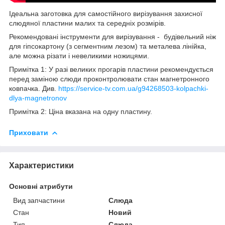
Ідеальна заготовка для самостійного вирізування захисної
слюдяної пластини малих та середніх розмірів.
Рекомендовані інструменти для вирізування - будівельний ніж
для гіпсокартону (з сегментним лезом) та металева лінійка,
але можна різати і невеликими ножицями.
Примітка 1: У разі великих прогарів пластини рекомендується
перед заміною слюди проконтролювати стан магнетронного
ковпачка. Див.
https://service-tv.com.ua/g94268503-kolpachki-
dlya-magnetronov
Примітка 2: Ціна вказана на одну пластину.
Приховати
Характеристики
Основні атрибути
Вид запчастини
Слюда
Стан
Новий
Тип
Слюда