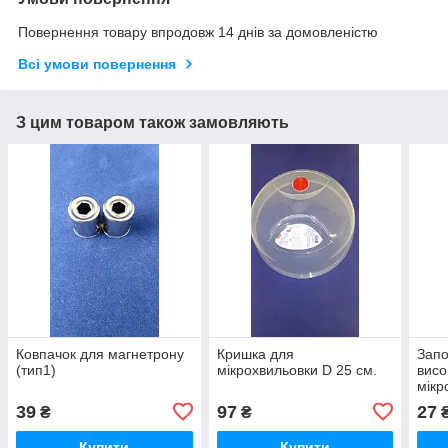
Повернення товару впродовж 14 днів за домовленістю
Всі умови повернення
З цим товаром також замовляють
Ковпачок для магнетрону
Кришка для
Запо
(тип1)
мікрохвильовки D 25 см.
висо
мікр
39
97
27
₴
₴
Купити
Купити