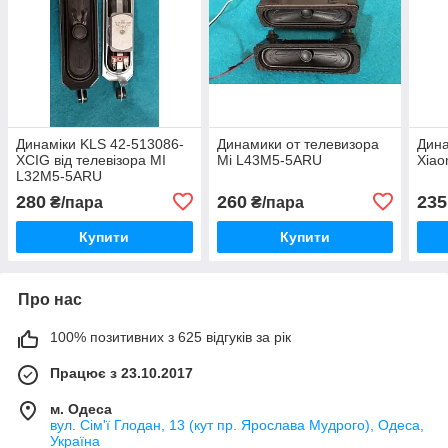
Динаміки KLS 42-513086-
Динамики от телевизора
Дина
XCIG від телевізора MI
Mi L43M5-5ARU
Xiao
L32M5-5ARU
280
260
235
₴/пара
₴/пара
Купити
Купити
Про нас
100% позитивних з 625 відгуків за рік
Працює з 23.10.2017
м. Одеса
вул. Сім'ї Глодан, 13 (кут пр. Ярослава Мудрого), Одеса,
Україна