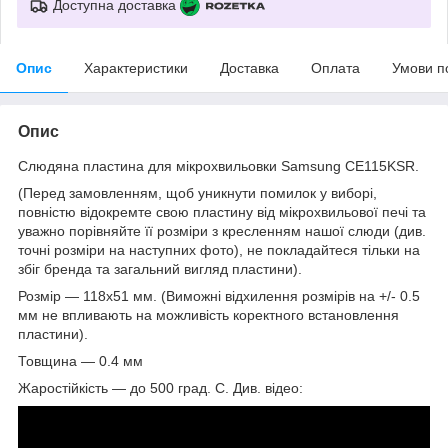
Доступна доставка
Опис
Характеристики
Доставка
Оплата
Умови п
Опис
Слюдяна пластина для мікрохвильовки Samsung CE115KSR.
(Перед замовленням, щоб уникнути помилок у виборі,
повністю відокремте свою пластину від мікрохвильової печі та
уважно порівняйте її розміри з кресленням нашої слюди (див.
точні розміри на наступних фото), не покладайтеся тільки на
збіг бренда та загальний вигляд пластини).
Розмір — 118х51 мм. (Виможні відхилення розмірів на +/- 0.5
мм не впливають на можливість коректного встановлення
пластини).
Товщина — 0.4 мм
Жаростійкість — до 500 град. C. Див. відео: