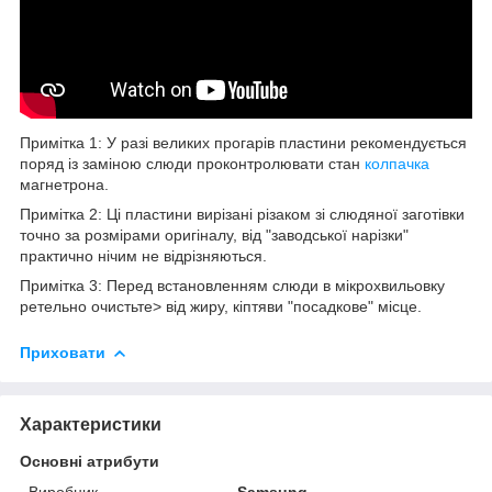
Примітка 1: У разі великих прогарів пластини рекомендується
поряд із заміною слюди проконтролювати стан
колпачка
магнетрона.
Примітка 2: Ці пластини вирізані різаком зі слюдяної заготівки
точно за розмірами оригіналу, від "заводської нарізки"
практично нічим не відрізняються.
Примітка 3: Перед встановленням слюди в мікрохвильовку
ретельно очистьте> від жиру, кіптяви "посадкове" місце.
Приховати
Характеристики
Основні атрибути
Виробник
Samsung