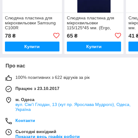
Слюдяна пластина для
Слюдяна пластина для
Слю
мікрохвильовки Samsung
мікрохвильовки
мікр
C100R
115/125*45 мм. (Ergo,
мм.
Gorenje, Liberton и др.)
78
65
41
₴
₴
Купити
Купити
Про нас
100% позитивних з 622 відгуків за рік
Працює з 23.10.2017
м. Одеса
вул. Сім'ї Глодан, 13 (кут пр. Ярослава Мудрого), Одеса,
Україна
Контакти
Сьогодні вихідний
Показати весь графік роботи