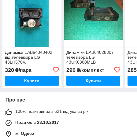
Динаміки EAB64048402
Динаміки EAB64028307
Дин
від телевізора LG
телевізора LG
теле
43LH570V.
43UK6300MLB
43U
320
290
285
₴/пара
₴/комплект
Купити
Купити
Про нас
100% позитивних з 621 відгука за рік
Працює з 23.10.2017
м. Одеса