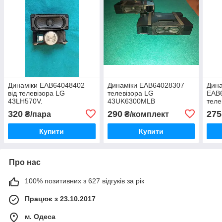
Динаміки EAB64048402
Динаміки EAB64028307
Дина
від телевізора LG
телевізора LG
EAB
43LH570V.
43UK6300MLB
теле
43U
320
290
275
₴/пара
₴/комплект
Купити
Купити
Про нас
100% позитивних з 627 відгуків за рік
Працює з 23.10.2017
м. Одеса