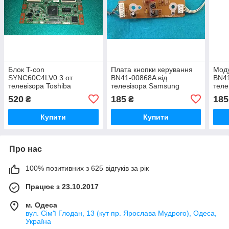
Блок T-con
Плата кнопки керування
Моду
SYNC60C4LV0.3 от
BN41-00868A від
BN41
телевізора Toshiba
телевізора Samsung
теле
40BV700G
LE32R82B
LE4
520
185
185
₴
₴
Купити
Купити
Про нас
100% позитивних з 625 відгуків за рік
Працює з 23.10.2017
м. Одеса
вул. Сім'ї Глодан, 13 (кут пр. Ярослава Мудрого), Одеса,
Україна