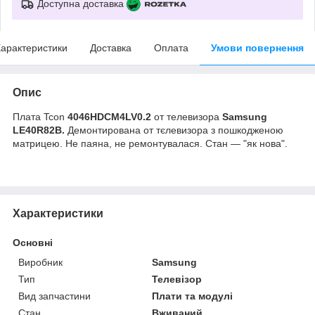
Доступна доставка
арактеристики
Доставка
Оплата
Умови повернення
Опис
Плата Tcon
4046HDCM4LV0.2
от телевизора
Samsung
LE40R82B.
Демонтирована от т
єлевизора з пошкодженою
матрицею. Не паяна, не ремонтувалася. Стан — "як нова".
Характеристики
Основні
Виробник
Samsung
Тип
Телевізор
Вид запчастини
Плати та модулі
Стан
Вживаний