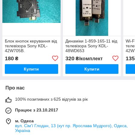
Блок кнопок керування від
Динаміки 1-859-165-11 від
Wi-F
телевізора Sony KDL-
телевізора Sony KDL-
теле
42W705B.
48WD653
42W
180
320
135
₴
₴/комплект
Купити
Купити
Про нас
100% позитивних з 625 відгуків за рік
Працює з 23.10.2017
м. Одеса
вул. Сім'ї Глодан, 13 (кут пр. Ярослава Мудрого), Одеса,
Україна