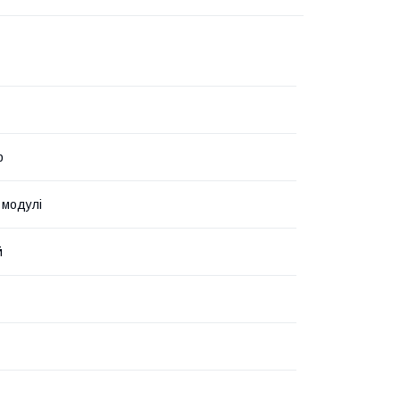
р
 модулі
й