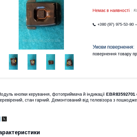
Немає в наявності
К
+380 (97) 975-53-80
повернення товару п
одуль кнопки керування, фотоприймача й індикації
EBR83592701
еревірений, стан гарний. Демонтований від телевізора з пошкод
арактеристики