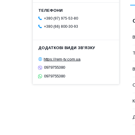
+380 (97) 975-53-80
+380 (66) 800-30-93
В
Т
https://rem-tv.com.ua
0979755380
В
0979755380
К
Д