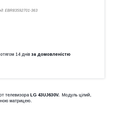
од:
EBR83592701-363
ротягом 14 днів
за домовленістю
от телевизора
LG 43UJ630V.
Модуль цілий,
женою матрицею.