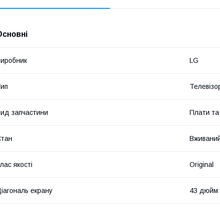
Основні
иробник
LG
ип
Телевізо
ид запчастини
Плати та
Стан
Вживани
лас якості
Original
іагональ екрану
43 дюйм