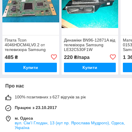
Плата Tcon
Динаміки BN96-12871A від
Мате
4046HDCM4LV0.2 от
телевізора Samsung
0153
телевизора Samsung
LE32C530F1W
Sam
LE40R82B
485
220
1 3
₴
₴/пара
Купити
Купити
Про нас
100% позитивних з 627 відгуків за рік
Працює з 23.10.2017
м. Одеса
вул. Сім'ї Глодан, 13 (кут пр. Ярослава Мудрого), Одеса,
Україна