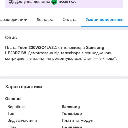
Доступна доставка
арактеристики
Доставка
Оплата
Умови повернення
Опис
Плата
Tcon 230W2C4LV2.1
от телевизора
Samsung
LE23R71W
.
Демонтована від телевізора з пошкодженою
матрицею. Не паяна, не ремонтувалася. Стан — "як нова".
Характеристики
Основні
Виробник
Samsung
Тип
Телевізор
Вид запчастини
Плати та модулі
Стан
Вживаний