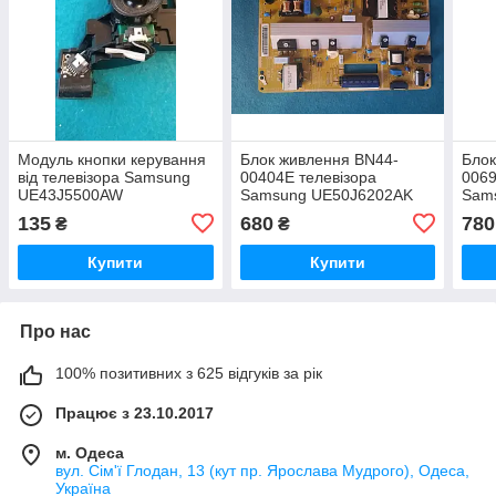
Модуль кнопки керування
Блок живлення BN44-
Блок
від телевізора Samsung
00404E телевізора
0069
UE43J5500AW
Samsung UE50J6202AK
Sam
135
680
780
₴
₴
Купити
Купити
Про нас
100% позитивних з 625 відгуків за рік
Працює з 23.10.2017
м. Одеса
вул. Сім'ї Глодан, 13 (кут пр. Ярослава Мудрого), Одеса,
Україна