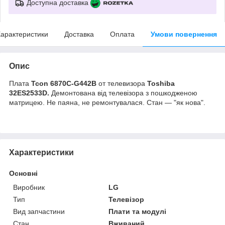
Доступна доставка
арактеристики
Доставка
Оплата
Умови повернення
Опис
Плата
Tcon 6870C-G442B
от телевизора
Toshiba
32ES2533D
.
Демонтована від телевізора з пошкодженою
матрицею. Не паяна, не ремонтувалася. Стан — "як нова".
Характеристики
Основні
Виробник
LG
Тип
Телевізор
Вид запчастини
Плати та модулі
Стан
Вживаний