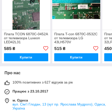
Плата TCON 6870C-0452A
Плата T-con 6870C-0532C
Плат
от телевизора Luxeon
от телевизора LG
от т
LED42L31
43LH570V
32L
585
515
450
₴
₴
Купити
Купити
Про нас
100% позитивних з 627 відгуків за рік
Працює з 23.10.2017
м. Одеса
вул. Сім'ї Глодан, 13 (кут пр. Ярослава Мудрого), Одеса,
Україна