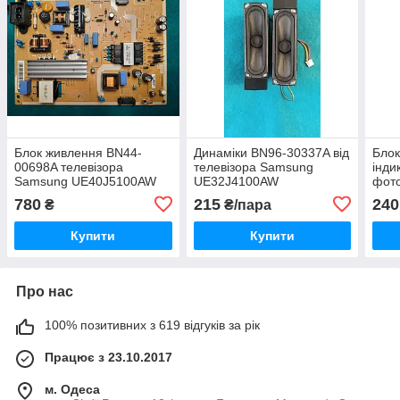
Блок живлення BN44-
Динаміки BN96-30337A від
Блок
00698A телевізора
телевізора Samsung
інди
Samsung UE40J5100AW
UE32J4100AW
фот
021
780
215
240
₴
₴/пара
теле
UE4
Купити
Купити
Про нас
100% позитивних з 619 відгуків за рік
Працює з 23.10.2017
м. Одеса