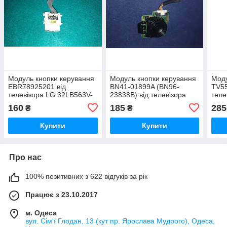
Модуль кнопки керування
Модуль кнопки керування
Моду
EBR78925201 від
BN41-01899A (BN96-
TV55
телевізора LG 32LB563V-
23838B) від телевізора
теле
ZT
Samsung UE32EH6037K.
160
185
285
₴
₴
Модуль цілий,
перевірений, стан добрий.
Купити
Купити
Демо
Про нас
100% позитивних з 622 відгуків за рік
Працює з 23.10.2017
м. Одеса
вул. Сім'ї Глодан, 13 (кут пр. Ярослава Мудрого), Одеса,