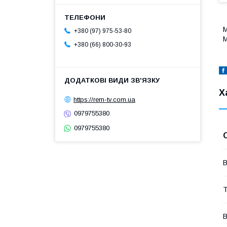
М
+380 (97) 975-53-80
М
+380 (66) 800-30-93
Х
https://rem-tv.com.ua
0979755380
0979755380
В
Т
В