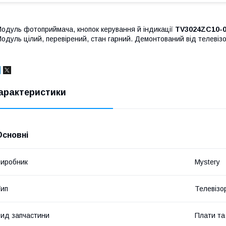
одуль фотоприймача, кнопок керування й індикації
TV3024ZC10-0
одуль цілий, перевірений, стан гарний. Демонтований від телеві
арактеристики
Основні
иробник
Mystery
ип
Телевізо
ид запчастини
Плати та