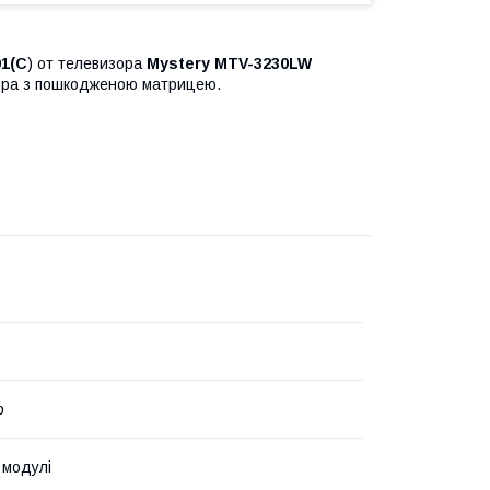
1(C
) от телевизора
Mystery MTV-3230LW
зора з пошкодженою матрицею.
р
 модулі