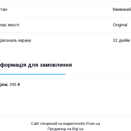
Стан
Вживани
лас якості
Original
іагональ екрану
32 дюйм
нформація для замовлення
іна:
295 ₴
Сайт створений на маркетплейсі
Prom.ua
Продавець на Bigl.ua