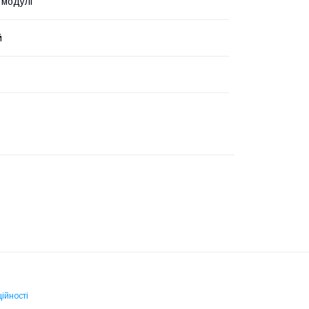
 модулі
й
ійності