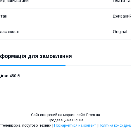
ид запчастини
Плати та
Стан
Вживани
лас якості
Original
нформація для замовлення
іна:
480 ₴
Сайт створений на маркетплейсі
Prom.ua
Продавець на Bigl.ua
Ремонт телевізорів, побутової техніки |
Поскаржитися на контент
|
Політика конфіденц