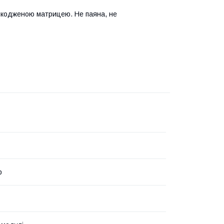
шкодженою матрицею.
Не паяна, не
р