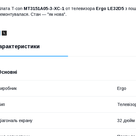
лата T-con
MT3151A05-3-XC-1
от телевизора
Ergo LE32D5
з по
емонтувалася. Стан — "як нова".
арактеристики
Основні
иробник
Ergo
ип
Телевізо
іагональ екрану
32 дюйм