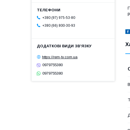
П
р
+380 (97) 975-53-80
+380 (66) 800-30-93
Х
https://rem-tv.com.ua
0979755380
0979755380
В
Т
Д