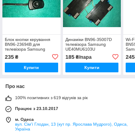
Блок кнопки керування
Динаміки BN96-35007D
Wi-F
BN96-23694B для
телевізора Samsung
BN59
телевізора Samsung
UE40MU6103U
Sam
UE32EH4000W
235
185
245
₴
₴/пара
Купити
Купити
Про нас
100% позитивних з 619 відгуків за рік
Працює з 23.10.2017
м. Одеса
вул. Сім'ї Глодан, 13 (кут пр. Ярослава Мудрого), Одеса,
Україна