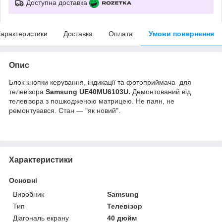
Доступна доставка
арактеристики
Доставка
Оплата
Умови повернення
Опис
Блок кнопки керування, індикації та фотоприймача для
телевізора
Samsung UE40MU6103U.
Демонтований від
телевізора з пошкодженою матрицею. Не паян, не
ремонтувався. Стан — "як новий".
Характеристики
Основні
Виробник
Samsung
Тип
Телевізор
Діагональ екрану
40 дюйм