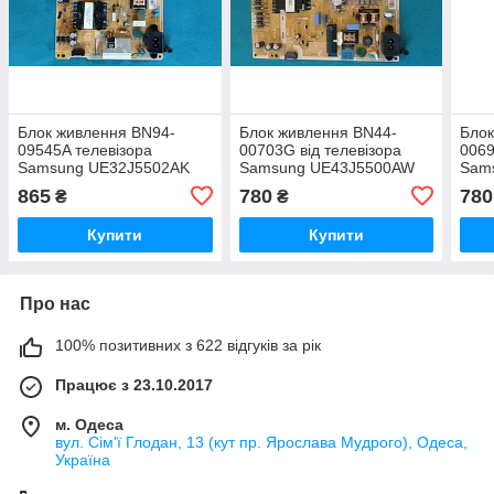
Блок живлення BN94-
Блок живлення BN44-
Блок
09545A телевізора
00703G від телевізора
0069
Samsung UE32J5502AK
Samsung UE43J5500AW
Sam
865
780
780
₴
₴
Купити
Купити
Про нас
100% позитивних з 622 відгуків за рік
Працює з 23.10.2017
м. Одеса
вул. Сім'ї Глодан, 13 (кут пр. Ярослава Мудрого), Одеса,
Україна