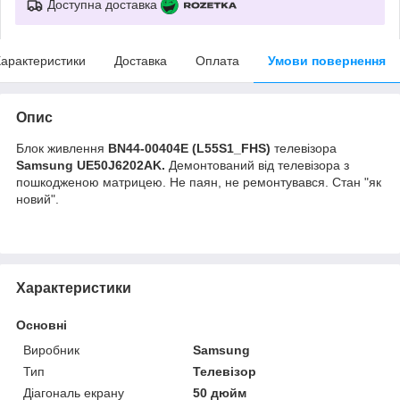
Доступна доставка
арактеристики
Доставка
Оплата
Умови повернення
Опис
Блок живлення
BN44-00404E (L55S1_FHS)
телевізора
Samsung UE50J6202AK.
Демонтований від телевізора з
пошкодженою матрицею. Не паян, не ремонтувався. Стан "як
новий".
Характеристики
Основні
Виробник
Samsung
Тип
Телевізор
Діагональ екрану
50 дюйм