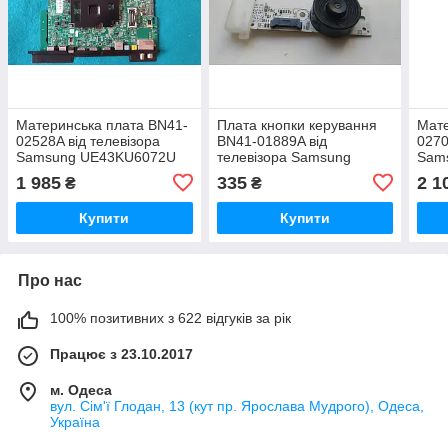
Материнська плата BN41-
Плата кнопки керування
Мате
02528A від телевізора
BN41-01889A від
0270
Samsung UE43KU6072U
телевізора Samsung
Sam
UE55ES6570S
1 985
335
2 1
₴
₴
Купити
Купити
Про нас
100% позитивних з 622 відгуків за рік
Працює з 23.10.2017
м. Одеса
вул. Сім'ї Глодан, 13 (кут пр. Ярослава Мудрого), Одеса,
Україна