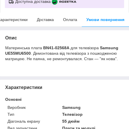
Доступна доставка
арактеристики
Доставка
Оплата
Умови повернення
Опис
Материнська плата
BN41-02568A
для телевізора
Samsung
UE55MU6500
.
Демонтована від телевізора з пошкодженою
матрицею. Не паяна, не ремонтувалася. Стан — "як нова".
Характеристики
Основні
Виробник
Samsung
Тип
Телевізор
Діагональ екрану
55 дюйм
Вид запчастини
Плати та модулі