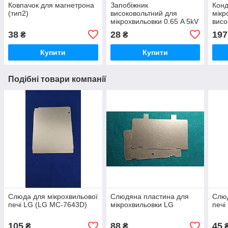
Ковпачок для магнетрона
Запобіжник
Конд
(тип2)
високовольтний для
мікр
мікрохвильовки 0.65 A 5kV
висо
2100
38
28
197
₴
₴
Купити
Купити
Подібні товари компанії
Слюда для мікрохвильової
Слюдяна пластина для
Слюд
печі LG (LG MC-7643D)
мікрохвильовки LG
печі
105
88
45
₴
₴