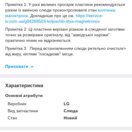
Примітка 1: У разі великих прогарів пластини рекомендується
разом із заміною слюди проконтролювати стан
колпачка
магнетрона
. Докладніше про це см.
https://service-
tv.com.ua/g94268503-kolpachki-dlya-magnetronov
Примітка 2: Ці пластини вирізані різаком зі слюдяної заготівки
точно за розмірами оригіналу, від "заводської нарізки"
практично нічим не відрізняються.
Примітка 3. Перед встановленням слюди ретельно очистьте>
від жиру, кіптяви "посадкове" місце.
Приховати
Характеристики
Основні атрибути
Виробник
LG
Вид запчастини
Слюда
Стан
Новий