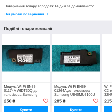
Повернення товару впродовж 14 днів за домовленістю
Всі умови повернення
Подібні товари компанії
Модуль Wi-Fi BN59-
Модуль Wi-Fi BN59-
Wi-F
01174A WIDT30Q до
01264A до телевізора
C2 т
телевізора Samsung
Samsung UE40MU6100U
32H
UE40H5500AK
250
285
215
₴
₴
Купити
Купити