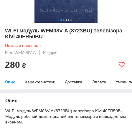
WI-FI модуль WFM08V-A (8723BU) телевізора
Kivi 40FR50BU
Немає в наявності
Код: WFM08V-A
Роздріб
280
₴
Опис
Характеристики
Доставка
Оплата
Умови п
Опис
WI-FI модуль WFM08V-A (8723BU) телевізора Kivi 40FR50BU.
Модуль робочий демонтований від телевізора з пошкодженим
екраном.