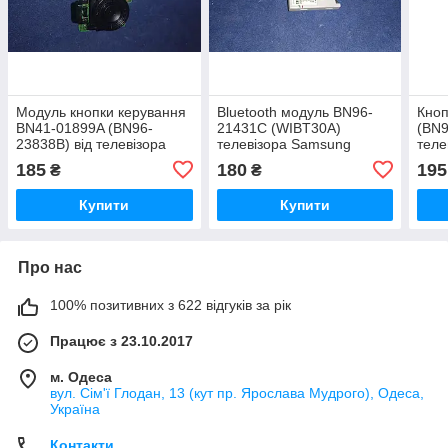
Модуль кнопки керування
Bluetooth модуль BN96-
Кно
BN41-01899A (BN96-
21431С (WIBT30A)
(BN9
23838B) від телевізора
телевізора Samsung
теле
Samsung UE32EH6037K.
UE32ES6307U
UE3
185
180
195
₴
₴
Модуль цілий,
перевірений, стан добрий.
Купити
Купити
Демо
Про нас
100% позитивних з 622 відгуків за рік
Працює з 23.10.2017
м. Одеса
вул. Сім'ї Глодан, 13 (кут пр. Ярослава Мудрого), Одеса,
Україна
Контакти