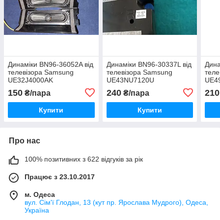
Динаміки BN96-36052A від
Динаміки BN96-30337L від
Дина
телевізора Samsung
телевізора Samsung
теле
UE32J4000AK
UE43NU7120U
UE4
150
240
210
₴/пара
₴/пара
Купити
Купити
Про нас
100% позитивних з 622 відгуків за рік
Працює з 23.10.2017
м. Одеса
вул. Сім'ї Глодан, 13 (кут пр. Ярослава Мудрого), Одеса,
Україна