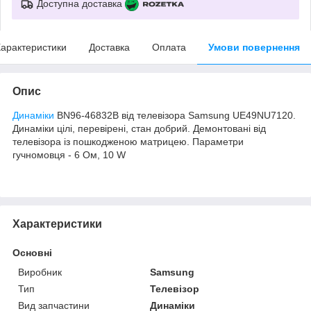
Доступна доставка
арактеристики
Доставка
Оплата
Умови повернення
Опис
Динаміки
BN96-46832B від телевізора Samsung UE49NU7120.
Динаміки цілі, перевірені, стан добрий. Демонтовані від
телевізора із пошкодженою матрицею. Параметри
гучномовця - 6 Ом, 10 W
Характеристики
Основні
Виробник
Samsung
Тип
Телевізор
Вид запчастини
Динаміки