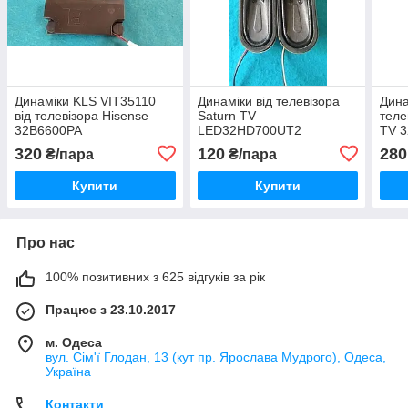
Динаміки KLS VIT35110
Динаміки від телевізора
Дина
від телевізора Hisense
Saturn TV
теле
32B6600PA
LED32HD700UT2
TV 
320
120
280
₴/пара
₴/пара
Купити
Купити
Про нас
100% позитивних з 625 відгуків за рік
Працює з 23.10.2017
м. Одеса
вул. Сім'ї Глодан, 13 (кут пр. Ярослава Мудрого), Одеса,
Україна
Контакти