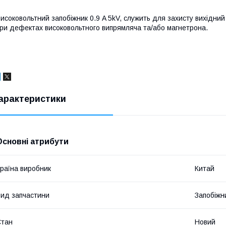
исоковольтний запобіжник 0.9 A 5kV, служить для захисту вихідн
ри дефектах високовольтного випрямляча та/або магнетрона.
арактеристики
Основні атрибути
раїна виробник
Китай
ид запчастини
Запобіжн
Стан
Новий