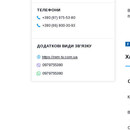
В
п
+380 (97) 975-53-80
+380 (66) 800-30-93
Х
https://rem-tv.com.ua
0979755380
0979755380
К
В