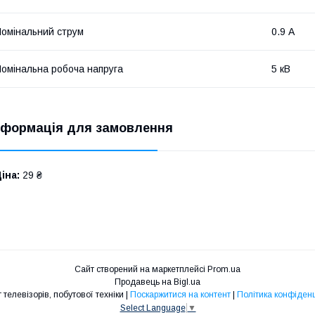
омінальний струм
0.9 А
омінальна робоча напруга
5 кВ
нформація для замовлення
іна:
29 ₴
Сайт створений на маркетплейсі
Prom.ua
Продавець на Bigl.ua
Ремонт телевізорів, побутової техніки |
Поскаржитися на контент
|
Політика конфіденц
Select Language
▼