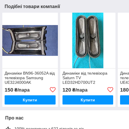
Подібні товари компанії
Динаміки BN96-36052A від
Динаміки від телевізора
Дина
телевізора Samsung
Saturn TV
теле
UE32J4000AK
LED32HD700UT2
UE4
150
120
180
₴/пара
₴/пара
Купити
Купити
Про нас
100% позитивних з 622 відгуків за рік