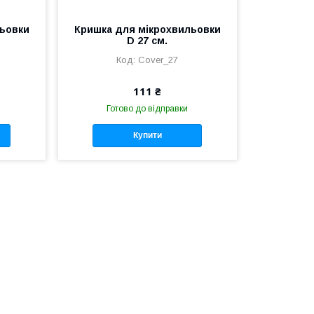
льовки
Кришка для мікрохвильовки
D 27 см.
Cover_27
111 ₴
Готово до відправки
Купити