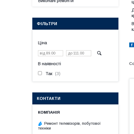
Виконані ремонти
ц
Д
к
ФІЛЬТРИ
В
к
Ціна
В наявності
Так
3
КОНТАКТИ
Ремонт телевізорів, побутової
техніки