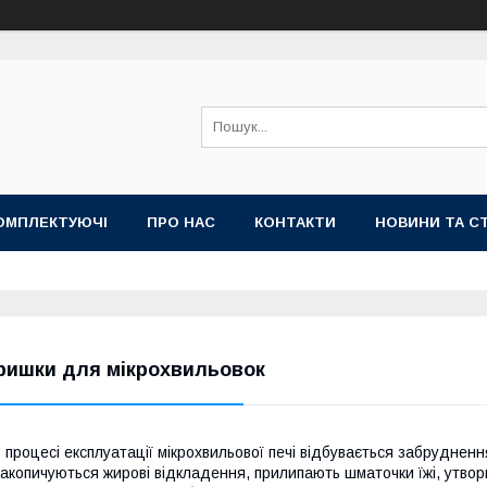
ОМПЛЕКТУЮЧІ
ПРО НАС
КОНТАКТИ
НОВИНИ ТА СТ
ришки для мікрохвильовок
 процесі експлуатації мікрохвильової печі відбувається забрудненн
акопичуються жирові відкладення, прилипають шматочки їжі, утвор