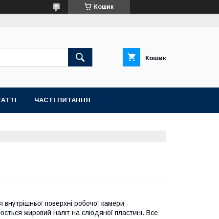
Кошик
Кошик
АТТІ
ЧАСТІ ПИТАННЯ
я внутрішньої поверхні робочої камери -
юється жировий наліт на слюдяної пластині. Все